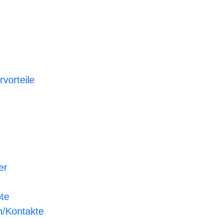
rvorteile
er
ote
n/Kontakte