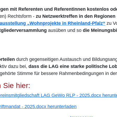
gen mit Referenten und Referentinnen kostenlos ode
ten) Rechtsform -
zu Netzwerktreffen in den Regione
usstellung „Wohnprojekte in Rheinland-Pfalz“
zu Vo
itgliederversammlung
ausüben und so
die Meinungsb
rteilen
durch gegenseitigen Austausch und Bildungsan
ktiv dazu bei,
dass die LAG eine starke politische Lo
 gehörte Stimme für bessere Rahmenbedingungen in der 
 Sie hier:
ereinsmitgliedschaft LAG GeWo RLP - 2025.docx herunt
ftmandat - 2025.docx herunterladen